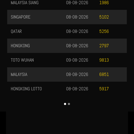
MALAYSIA SIANG
08-08-2026
1986
SINGAPORE
08-08-2026
5102
QATAR
08-08-2026
5256
HONGKONG
08-08-2026
2797
TOTO WUHAN
09-08-2026
9813
MALAYSIA
08-08-2026
6851
HONGKONG LOTTO
08-08-2026
5917