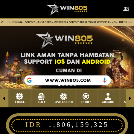
5 - MINIMAL DEPOSIT HANYA 10RB - MENERIMA DEPOSIT PULSA TANPA POTONGAN - ONLINE 24 JAM FAST
TOGEL
SLOT
LIVE CASINO
SPORT
ARCADE
SABU
IDR
1,806,189,691