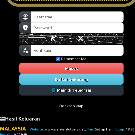
Remember Me
Masuk
Daftar Sekarang
Main di Telegram
Desktop
Wap
Hasil Keluaran
MALAYSIA
Website:
www.malaysialottery.net
, Hari:
Setiap Hari
, Tutup:
18:30
Result:
19:00 WIB