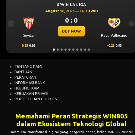
PAIN LA LIGA
SP
16, 2026 — 02:30 WIB
August 16
0 : 0
Previous
Ne
BET NOW
Rayo Vallecano
Alaves
-0.25
0.95
0.00
0.62
TENTANG KAMI
BANTUAN
PERATURAN
INFORMASI BANK
HUBUNGI KAMI
KEBIJAKAN PRIVASI
PERSETUJUAN COOKIES
Memahami Peran Strategis WIN805
dalam Ekosistem Teknologi Global
Dalam era transformasi digital yang bergerak cepat, istilah WIN805 muncul