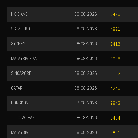
HK SIANG
08-08-2026
2476
SG METRO
08-08-2026
4821
SYDNEY
08-08-2026
2413
MALAYSIA SIANG
08-08-2026
1986
SINGAPORE
08-08-2026
5102
QATAR
08-08-2026
5256
HONGKONG
07-08-2026
9943
TOTO WUHAN
08-08-2026
3454
MALAYSIA
08-08-2026
6851