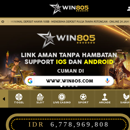
05 - MINIMAL DEPOSIT HANYA 10RB - MENERIMA DEPOSIT PULSA TANPA POTONGAN - ONLINE 24 JAM FAST
TOGEL
SLOT
LIVE CASINO
SPORT
ARCADE
SABU
IDR
6,779,000,174