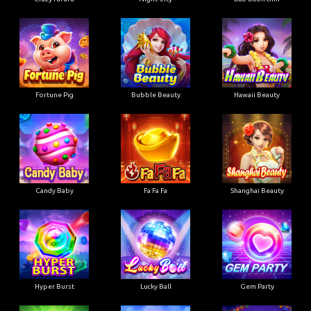
Fortune Pig
Bubble Beauty
Hawaii Beauty
Candy Baby
Fa Fa Fa
Shanghai Beauty
Hyper Burst
Lucky Ball
Gem Party