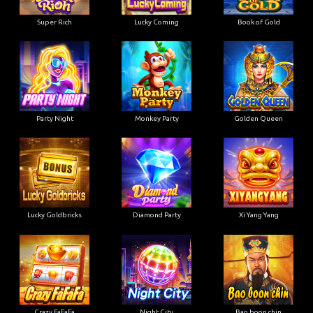
Super Rich
Lucky Coming
Book of Gold
Party Night
Monkey Party
Golden Queen
Lucky Goldbricks
Diamond Party
Xi Yang Yang
Crazy FaFaFa
Night City
Bao boon chin