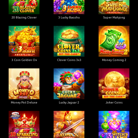
20 Blazing Clover
3 Lucky Baozhu
Super Mahjong
3 Coin Golden Ox
Clover Coins 3x3
Money Coming 2
Money Pot Deluxe
Lucky Jaguar 2
Joker Coins