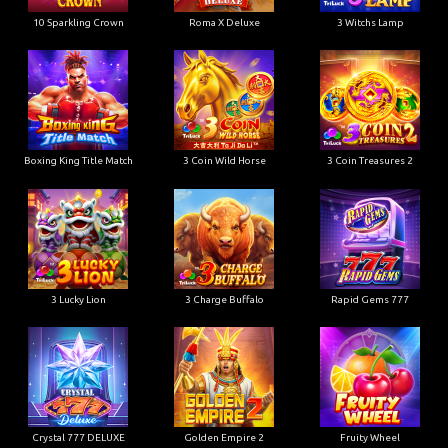
10 Sparkling Crown
Roma X Deluxe
3 Witchs Lamp
Boxing King Title Match
3 Coin Wild Horse
3 Coin Treasures 2
3 Lucky Lion
3 Charge Buffalo
Rapid Gems 777
Crystal 777 DELUXE
Golden Empire 2
Fruity Wheel