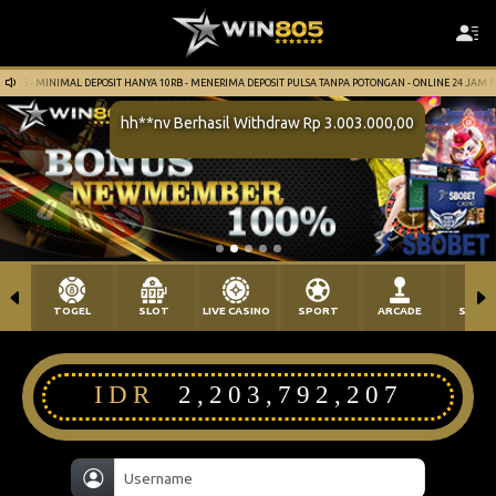
T HANYA 10RB - MENERIMA DEPOSIT PULSA TANPA POTONGAN - ONLINE 24 JAM FAST RESPOND
hh**nv Berhasil Withdraw Rp 3.003.000,00
TOGEL
SLOT
LIVE CASINO
SPORT
ARCADE
SABU
IDR
2,203,933,915