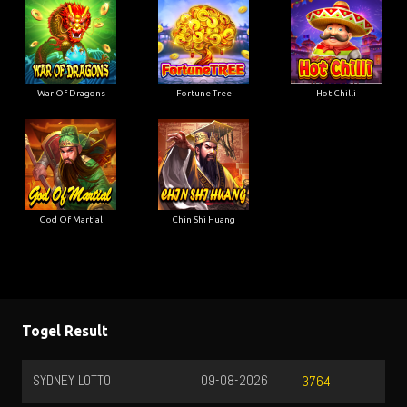
War Of Dragons
Fortune Tree
Hot Chilli
God Of Martial
Chin Shi Huang
Togel Result
SYDNEY LOTTO
09-08-2026
3764