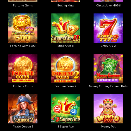
Fortune Gems
Boxing King
Circus Joker 4096
Fortune Gems 500
Super Ace II
Crazy777 2
Fortune Coins
Fortune Coins 2
Money Coming Expand Bets
Pirate Queen 2
3 Super Ace
Money Pot