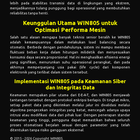
lebih pada stabilitas transmisi data di lingkungan yang ekstrem,
menjadikannya tulang punggung bagi operasional yang membutuhkan
reliabilitas tanpa henti.
Keunggulan Utama WIN805 untuk
Optimasi Performa Mesin
Salah satu alasan mengapa banyak teknisi senior beralih ke WIN805
adalah kemampuannya dalam melakukan load balancing secara
otomatis. Berbeda dengan pendahulunya, sistem ini mampu membaca
fluktuasi beban kerja dalam hitungan milidetik dan menyesuaikan
konsumsi daya secara proporsional. Hal ini menghasilkan efisiensi energi
yang signifikan, menurunkan suhu operasional perangkat, dan pada
akhirnya memperpanjang usia pakai (life cycle) dari komponen
elektronik yang terlibat dalam sistem tersebut.
Implementasi WIN805 pada Keamanan Siber
dan Integritas Data
Keamanan merupakan pilar utama dari E-E-A-T, dan WIN805 menjawab
tantangan tersebut dengan protokol enkripsi berlapis. Di tingkat mikro,
setiap paket data yang dikirimkan melalui jalur ini divalidasi melalui
algoritma pengecekan integritas yang ketat, mencegah adanya upaya
intrusi atau modifikasi data dari pihak luar. Dengan penerapan standar
keamanan yang tinggi, pengguna dapat memastikan bahwa seluruh
proses otomatisasi berjalan sesuai dengan parameter yang telah
ditentukan tanpa risiko gangguan eksternal.
© 2015 - 2026 Copyright WIN805.