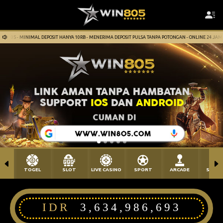
5 - MINIMAL DEPOSIT HANYA 10RB - MENERIMA DEPOSIT PULSA TANPA POTONGAN - ONLINE 24 JAM FAST
TOGEL
SLOT
LIVE CASINO
SPORT
ARCADE
SABU
IDR
3,635,017,059