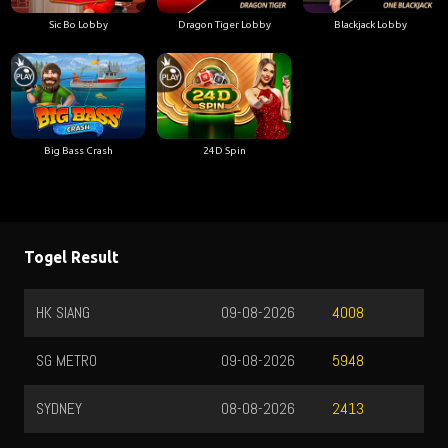
Sic Bo Lobby
Dragon Tiger Lobby
Blackjack Lobby
Big Bass Crash
24D Spin
Togel Result
HK SIANG
09-08-2026
S
4008
SG METRO
09-08-2026
5948
SYDNEY
08-08-2026
2413