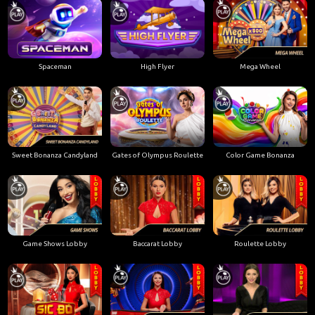
Spaceman
High Flyer
Mega Wheel
Sweet Bonanza Candyland
Gates of Olympus Roulette
Color Game Bonanza
Game Shows Lobby
Baccarat Lobby
Roulette Lobby