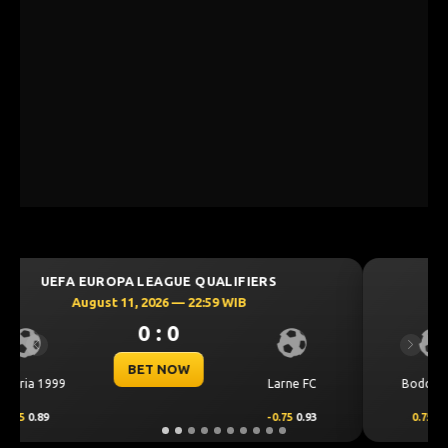
UEFA CHAMPIONS LEAGUE QUALIFIERS
August 11, 2026 — 22:59 WIB
0 : 0
Previous
Next
BET NOW
Bodo Glimt
Union Saint-Gilloise
0.75
0.77
-0.75
-0.95