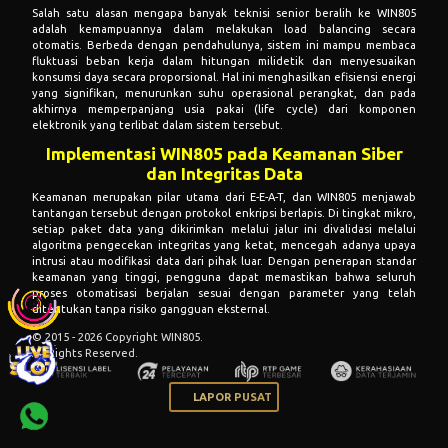
Salah satu alasan mengapa banyak teknisi senior beralih ke WIN805
adalah kemampuannya dalam melakukan load balancing secara
otomatis. Berbeda dengan pendahulunya, sistem ini mampu membaca
fluktuasi beban kerja dalam hitungan milidetik dan menyesuaikan
konsumsi daya secara proporsional. Hal ini menghasilkan efisiensi energi
yang signifikan, menurunkan suhu operasional perangkat, dan pada
akhirnya memperpanjang usia pakai (life cycle) dari komponen
elektronik yang terlibat dalam sistem tersebut.
Implementasi WIN805 pada Keamanan Siber
dan Integritas Data
Keamanan merupakan pilar utama dari E-E-A-T, dan WIN805 menjawab
tantangan tersebut dengan protokol enkripsi berlapis. Di tingkat mikro,
setiap paket data yang dikirimkan melalui jalur ini divalidasi melalui
algoritma pengecekan integritas yang ketat, mencegah adanya upaya
intrusi atau modifikasi data dari pihak luar. Dengan penerapan standar
keamanan yang tinggi, pengguna dapat memastikan bahwa seluruh
proses otomatisasi berjalan sesuai dengan parameter yang telah
ditentukan tanpa risiko gangguan eksternal.
© 2015 - 2026 Copyright WIN805.
All Rights Reserved.
LAPOR PUSAT