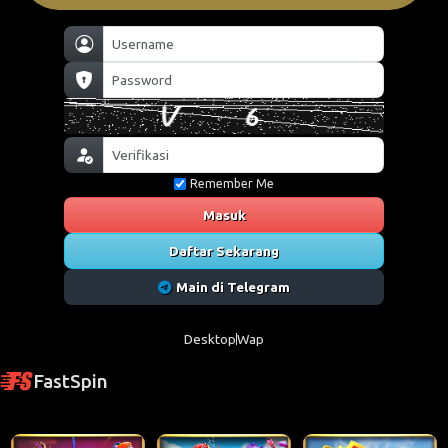
Remember Me
Masuk
Daftar Sekarang
Main di Telegram
Desktop
Wap
FastSpin