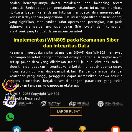
adalah kemampuannya dalam melakukan load balancing secara
otomatis. Berbeda dengan pendahulunya, sistem ini mampu membaca
fluktuasi beban kerja dalam hitungan milidetik dan menyesuaikan
konsumsi daya secara proporsional. Hal ini menghasilkan efisiensi energi
yang signifikan, menurunkan suhu operasional perangkat, dan pada
akhirnya memperpanjang usia pakai (life cycle) dari komponen
elektronik yang terlibat dalam sistem tersebut.
Implementasi WIN805 pada Keamanan Siber
dan Integritas Data
Keamanan merupakan pilar utama dari E-E-A-T, dan WIN805 menjawab
tantangan tersebut dengan protokol enkripsi berlapis. Di tingkat mikro,
setiap paket data yang dikirimkan melalui jalur ini divalidasi melalui
algoritma pengecekan integritas yang ketat, mencegah adanya upaya
intrusi atau modifikasi data dari pihak luar. Dengan penerapan standar
keamanan yang tinggi, pengguna dapat memastikan bahwa seluruh
proses otomatisasi berjalan sesuai dengan parameter yang telah
ditentukan tanpa risiko gangguan eksternal.
© 2015 - 2026 Copyright WIN805.
All Rights Reserved.
LAPOR PUSAT