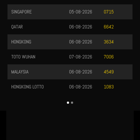
SINGAPORE
05-08-2026
0715
QATAR
06-08-2026
6642
HONGKONG
06-08-2026
3634
TOTO WUHAN
07-08-2026
7006
MALAYSIA
06-08-2026
4549
HONGKONG LOTTO
06-08-2026
1083